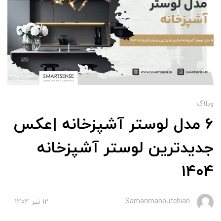
وبلاگ
6 مدل لوستر آشپزخانه |عکس
جدیدترین لوستر آشپزخانه
۱۴۰۴
Samanmahoutchian
12 تير 1404