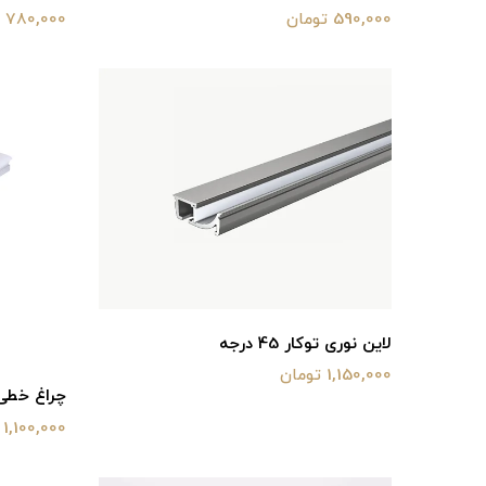
590,000 تومان
780,000 تومان
لاین نوری توکار 45 درجه
1,150,000 تومان
چراغ خطی 
1,100,000 تومان