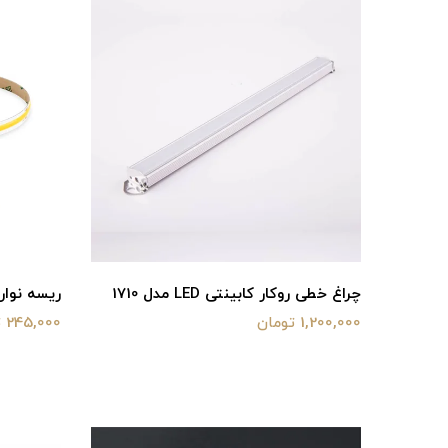
چراغ خطی روکار کابینتی LED مدل 1710
ریسه نواری 
1,200,000 تومان
245,000 تومان