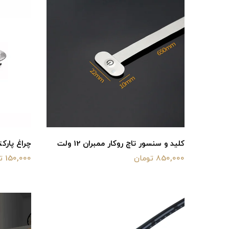
کلید و سنسور تاچ روکار ممبران 12 ولت
چراغ پارکتی 3وات-2
850,000 تومان
150,000 تومان