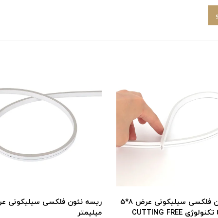
ریسه نئون فلکسی سیلیکونی عرض 8*5
لوژی CUTTING FREE
میلیمتر