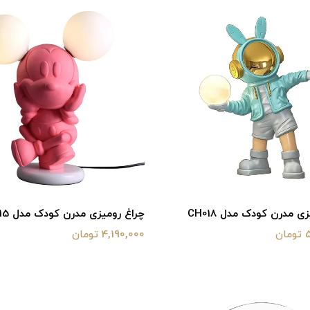
ی مدرن کودک مدل CH018
چراغ رومیزی مدرن کودک مدل CH015
ن
4,190,000 تومان