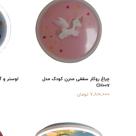
چراغ روکار سققی مدرن کودک مدل
لوستر و آو
CH007
7,810,000 تومان