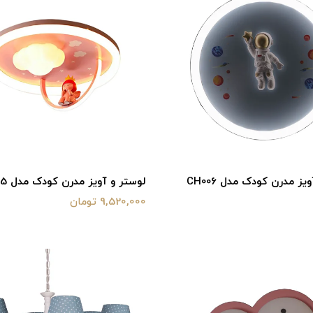
یز مدرن کودک مدل CH006
لوستر و آویز مدرن کودک مدل CH005
9,520,000 تومان