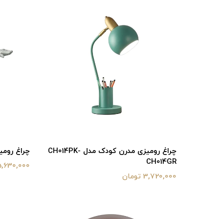
چراغ رومیزی مدرن کودک مدل CH014PK-
چراغ رومیز
CH014GR
5,630,000 توما
3,720,000 تومان