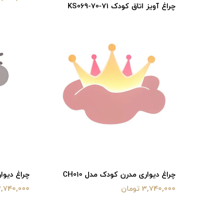
چراغ آویز اتاق کودک KS069-70-71
چراغ دیواری مدرن کودک مدل CH010
چراغ دیوار
3,740,000 تومان
3,740,000 توما