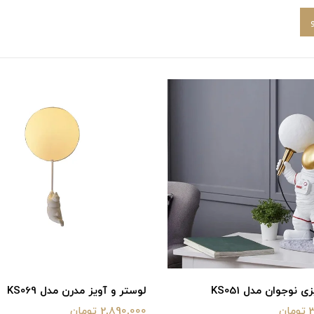
 نوجوان مدل KS051
لوستر و آویز مدرن مدل KS069
ن
2,890,000 تومان