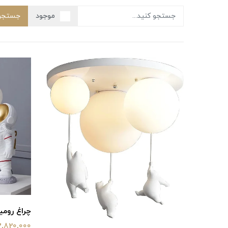
موجود
جستجو
چراغ رومیزی
3,820,000 توما