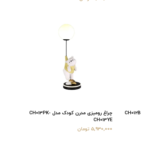
میزی مدرن کودک مدل CH012BL-
چراغ رومیزی مدرن کودک مدل CH013PK-
CH013YE
5,930,000 تومان