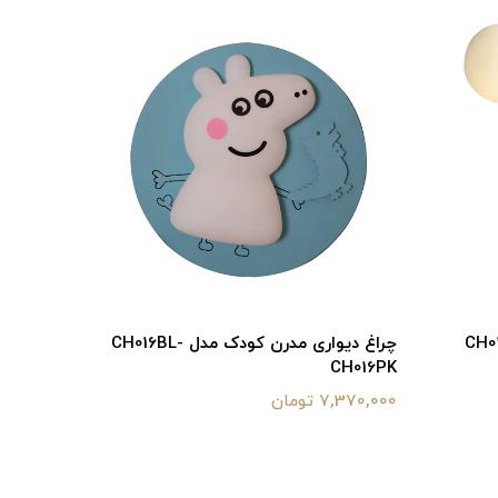
چراغ دیواری مدرن کودک مدل CH016BL-
CH016PK
7,370,000 تومان