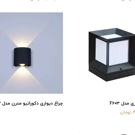
مدل F603
چراغ دیواری دکوراتیو مدرن مدل 2-2301
ن