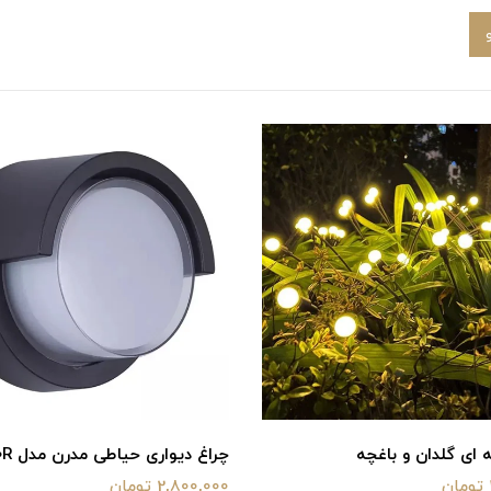
 ای گلدان و باغچه
چراغ دیواری حیاطی مدرن مدل BTF-10R
2,800,000 تومان