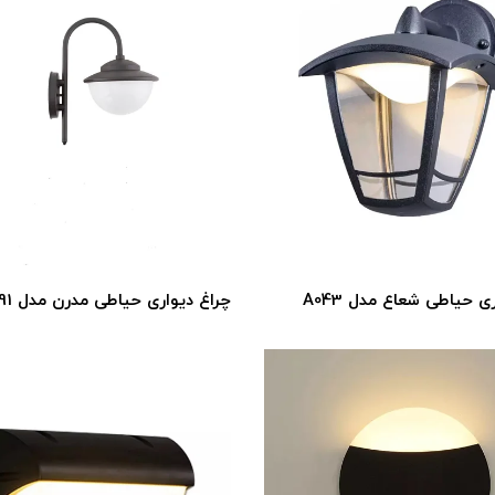
ی حیاطی شعاع مدل A043
چراغ دیواری حیاطی مدرن مدل SP-1791