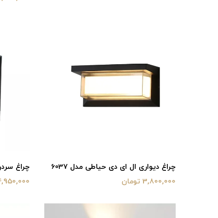
چراغ دیواری ال ای دی حیاطی مدل 6037
چراغ سردری 
3,800,000 تومان
4,950,000 توما