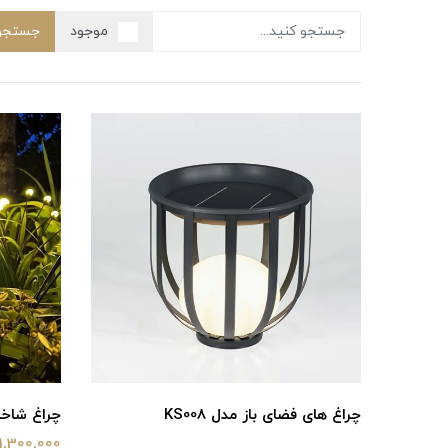
موجود
جستجو
چراغ های فضای باز مدل KS008
چراغ شاخه
1,300,000 تومان