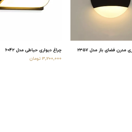
ی مدرن فضای باز مدل 2357
چراغ دیواری حیاطی مدل 6042
3,200,000 تومان