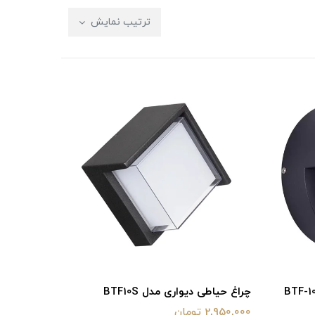
ترتیب نمایش
چراغ حیاطی دیواری مدل BTF10S
2,950,000 تومان