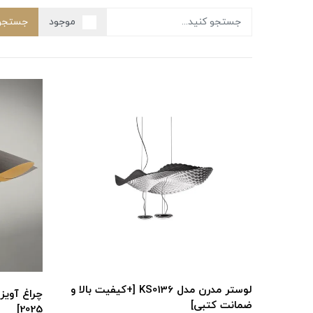
موجود
جستجو
لوستر مدرن مدل KS0136 [+کیفیت بالا و
ضمانت کتبی]
2025]