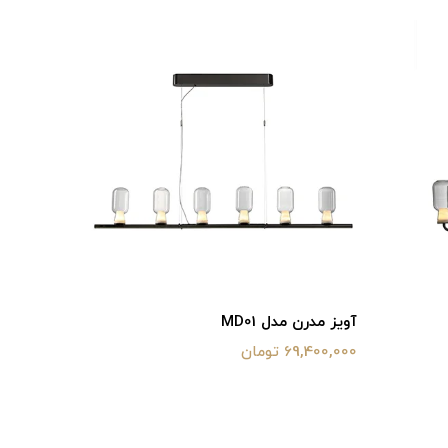
آویز مدرن مدل MD01
69,400,000 تومان