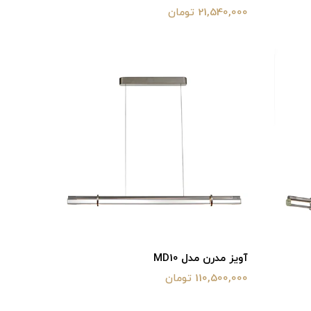
21,540,000 تومان
آویز مدرن مدل MD10
110,500,000 تومان