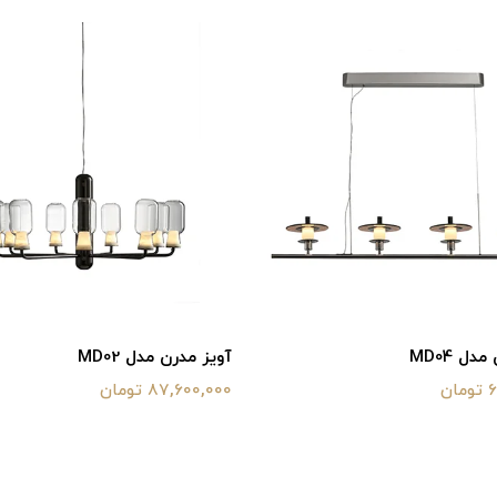
دل MD04
آویز مدرن مدل MD02
ن
87,600,000 تومان