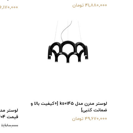
41,880,000 تومان
16,170,000 توما
لوستر مدرن مدل ks0145 [+کیفیت بالا و
ضمانت کتبی]
قیمت 1404]
49,670,000 تومان
11,980,000