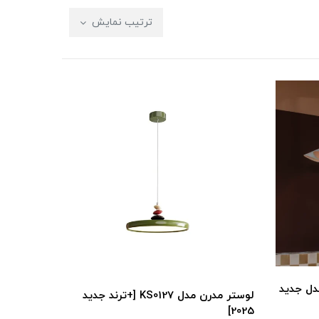
ترتیب نمایش
رن مدل KS0156 [+مدل جدید
لوستر مدرن مدل KS0127 [+ترند جدید
2025]