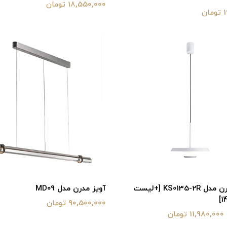
18,550,000 تومان
ن
لوستر مدرن مدل KS0135-2R [+لیست
آویز مدرن مدل MD09
90,500,000 تومان
11,980,000 تومان