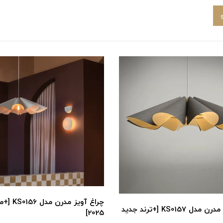
چراغ آویز مد
چراغ آویز مدرن مدل KS0157 [+ترند جدید
2025]