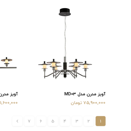
آویز مدرن مدل MD03
آویز مدرن م
75,900,000 تومان
61,600,000 توما
7
6
5
4
3
2
1