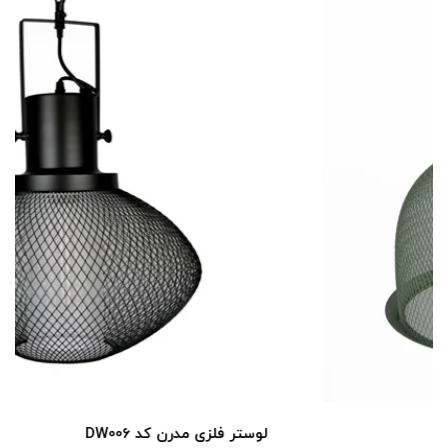
لوستر فلزی مدرن کد DW006