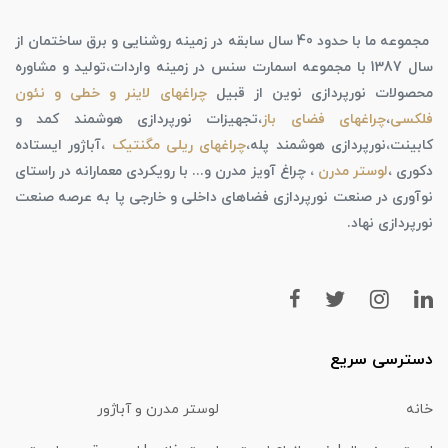
مجموعه ما با حدود 40 سال سابقه در زمینه روشنایی و برق ساختمان از
سال 1387 با مجموعه اسمارت سنس در زمینه واردات،تولید و مشاوره
محصولات نورپردازی نوین از قبیل
چراغهای لاینر و خطی و نئون
فلکسی
،
چراغهای فضای باز
،تجهیزات نورپردازی هوشمند کمد و
کابینت،نورپردازی هوشمند پله،
چراغهای ریلی مگنتیک
،آباژور ایستاده
دکوری ،
لوستر مدرن
، چراغ آویز مدرن و... با رویکردی معمارانه در راستای
نوآوری در صنعت نورپردازی فضاهای داخلی و خارجی پا به عرصه صنعت
نورپردازی نهاد.
دسترسی سریع
خانه
لوستر مدرن و آباژور