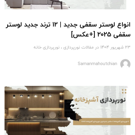
انواع لوستر سقفی جدید | 12 ترند جدید لوستر
سقفی 2025 [+عکس]
23 شهریور 1404
در
مقالات نورپردازی
نورپردازی خانه
Samanmahoutchian