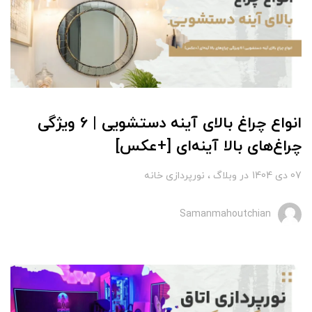
انواع چراغ بالای آینه دستشویی | 6 ویژگی
چراغ‌های بالا آینه‌ای [+عکس]
07 دی 1404
در
وبلاگ
نورپردازی خانه
Samanmahoutchian