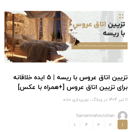
تزیین اتاق عروس با ریسه | 5 ایده خلاقانه
برای تزیین اتاق عروس [+همراه با عکس]
11 تير 1404
در
وبلاگ
نورپردازی خانه
Samanmahoutchian
4
3
2
1