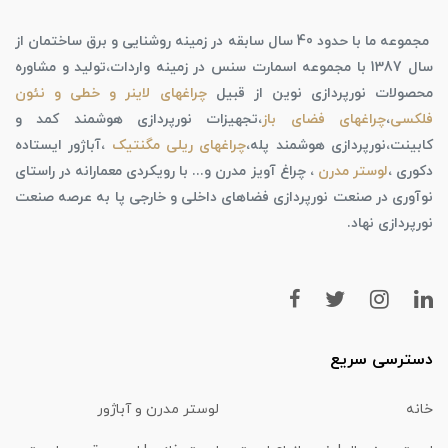
مجموعه ما با حدود 40 سال سابقه در زمینه روشنایی و برق ساختمان از
سال 1387 با مجموعه اسمارت سنس در زمینه واردات،تولید و مشاوره
محصولات نورپردازی نوین از قبیل
چراغهای لاینر و خطی و نئون
فلکسی
،
چراغهای فضای باز
،تجهیزات نورپردازی هوشمند کمد و
کابینت،نورپردازی هوشمند پله،
چراغهای ریلی مگنتیک
،آباژور ایستاده
دکوری ،
لوستر مدرن
، چراغ آویز مدرن و... با رویکردی معمارانه در راستای
نوآوری در صنعت نورپردازی فضاهای داخلی و خارجی پا به عرصه صنعت
نورپردازی نهاد.
دسترسی سریع
خانه
لوستر مدرن و آباژور