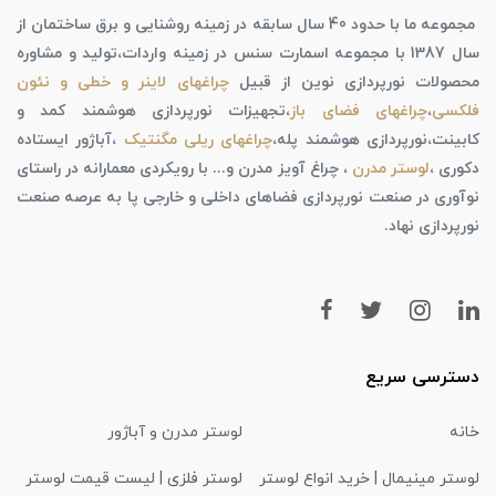
مجموعه ما با حدود 40 سال سابقه در زمینه روشنایی و برق ساختمان از
سال 1387 با مجموعه اسمارت سنس در زمینه واردات،تولید و مشاوره
محصولات نورپردازی نوین از قبیل
چراغهای لاینر و خطی و نئون
فلکسی
،
چراغهای فضای باز
،تجهیزات نورپردازی هوشمند کمد و
کابینت،نورپردازی هوشمند پله،
چراغهای ریلی مگنتیک
،آباژور ایستاده
دکوری ،
لوستر مدرن
، چراغ آویز مدرن و... با رویکردی معمارانه در راستای
نوآوری در صنعت نورپردازی فضاهای داخلی و خارجی پا به عرصه صنعت
نورپردازی نهاد.
دسترسی سریع
خانه
لوستر مدرن و آباژور
لوستر مینیمال | خرید انواع لوستر
لوستر فلزی | لیست قیمت لوستر