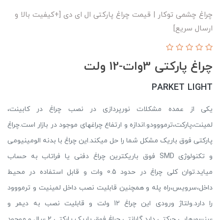
چراغ چشمی توکار | قیمت چراغ پارکتی ال ای دی [+کیفیت بالا و
ارسال سریع]
چراغ پارکتی 3وات-12 ولت
PARKET LIGHT
یکی از عمده مشکلات نورپردازی در نصب چراغ در کابینت،
لمینت،پارکت،ترمووودو.اندازه و ارتفاع چراغهای موجود در بازار است.چراغ
پارکتی فوق باریک مشکل شما را حل میکند.این چراغ با بدنه الومینیومی
و تکنولوژی SMD فوق باریکترین چراغ دفنی یا فراتاب به حساب
میاید.توان کلی چراغ در حدود 0.5 وات و قابل استفاده در محیط
داخل،سرویس،راه پله و همچنین قابلیت نصب داخل لمینیت و ترمووود
را دارد.ولتاژ ورودی این چراغ 12 ولت و قابلیت نصب به دیمر و
سنسورهایی حرکتی دارد.گارانتی چراغ فوق باریک پارکتی 2 سال و موجود