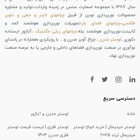
سال 1387 با مجموعه اسمارت سنس در زمینه واردات،تولید و مشاوره
محصولات نورپردازی نوین از قبیل
چراغهای لاینر و خطی و نئون
فلکسی
،
چراغهای فضای باز
،تجهیزات نورپردازی هوشمند کمد و
کابینت،نورپردازی هوشمند پله،
چراغهای ریلی مگنتیک
،آباژور ایستاده
دکوری ،
لوستر مدرن
، چراغ آویز مدرن و... با رویکردی معمارانه در راستای
نوآوری در صنعت نورپردازی فضاهای داخلی و خارجی پا به عرصه صنعت
نورپردازی نهاد.
دسترسی سریع
خانه
لوستر مدرن و آباژور
لوستر مینیمال | خرید انواع لوستر
لوستر فلزی | لیست قیمت لوستر
مینیمال ترند 2025
فلزی مدرن 1404