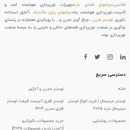
فلکسی
،
چراغهای فضای باز
،تجهیزات نورپردازی هوشمند کمد و
کابینت،نورپردازی هوشمند پله،
چراغهای ریلی مگنتیک
،آباژور ایستاده
دکوری ،
لوستر مدرن
، چراغ آویز مدرن و... با رویکردی معمارانه در راستای
نوآوری در صنعت نورپردازی فضاهای داخلی و خارجی پا به عرصه صنعت
نورپردازی نهاد.
دسترسی سریع
خانه
لوستر مدرن و آباژور
لوستر مینیمال | خرید انواع لوستر
لوستر فلزی | لیست قیمت لوستر
مینیمال ترند 2025
فلزی مدرن 1404
محصولات روشنایی
خرید محصولات دکوراتیو
[+مدرن‌ترین محصولات 2025]