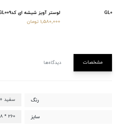
لوستر آویز شیشه ای کدGL009
آویز شیشه ا
1,580,000 تومان
1,650,000 تومان
مشخصات
دیدگاه‌ها
سفید + 
رنگ
260 * 188 میلیمتر
سایز