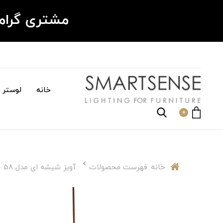
مشتری گرا
خانه
لوستر م
0
خانه
فهرست محصولات
آویز شیشه ای مدل GL057 - 58