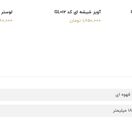
ی کد GL012
لوستر آویز شیشه ای کد GL013
1,580,000 تومان
قهوه ای