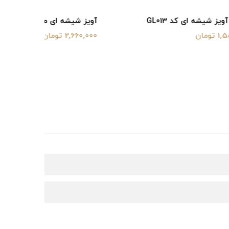
آویز شیشه ای مدل GL021
آویز شیشه‌ای م
2,660,000 تومان
4,240,000 توم