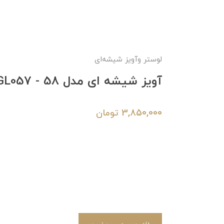
لوستر وآویز شیشه‌ای
آویز شیشه ای مدل GL057 - 58
3,850,000
تومان