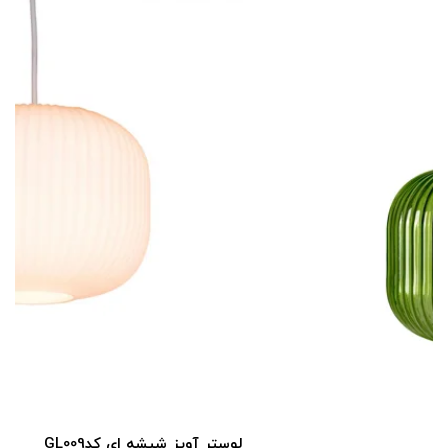
لوستر آویز شیشه ای کدGL009