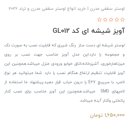
لوستر سقفی مدرن | خرید انواع لوستر سقفی مدرن و ترند 2026
آویز شیشه ای کد GL012
لوستر شیشه ای دست ساز رنگ شیری که قابلیت نصب به صورت تک
و مجموعه را دارد.این مدل آویز مناسب جهت نصب بر روی
میزناهارخوری، آشپزخانه،اتاق خوابو ورودی منزل میباشد.همچنین این
آویز قابلیت تنظیم ارتفاع هنگام نصب را دارد. شما میتوانید هر نوع
لامپ با سرپیچ E27 را درون حباب قرار دهید.پیشنهاد ما استفاده از
لامپهای SMD میباشد.همچنین این آویز مناسب برای نصب کنار
پاتختی وکنار آینه میباشد.
1,650,000
تومان