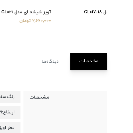
آویز شیشه ای مدل GL021
آویز شیشه‌ای مد
2,660,000 تومان
4,240,000 توما
مشخصات
دیدگاه‌ها
رنگ:سف
مشخصات
ارتفاع:21 سانتی متر
قطر اویز:25 سانتی م