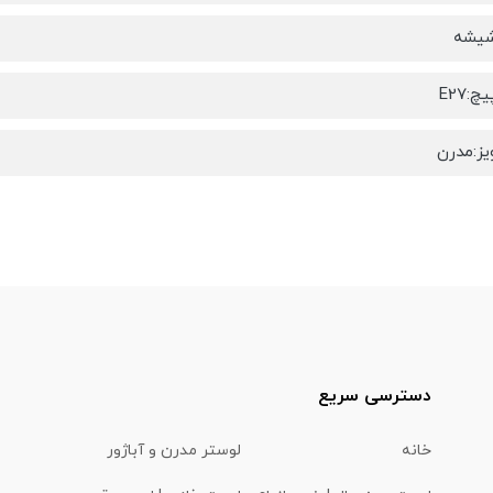
شیشه
:E27
ز:مدرن
دسترسی سریع
خانه
لوستر مدرن و آباژور