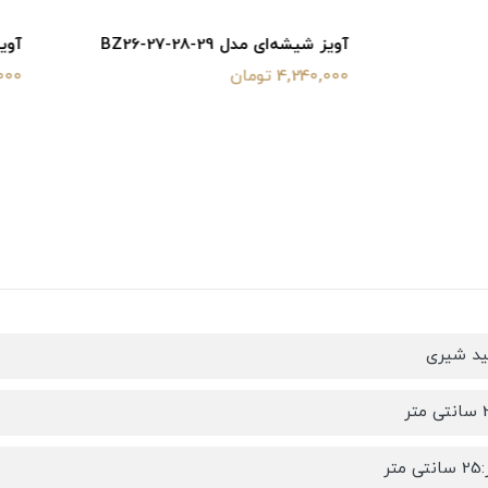
ل BZ26-27-28-29
آویز شیشه ای کد GL019
ن
2,500,000 تومان
ید شیری
تر