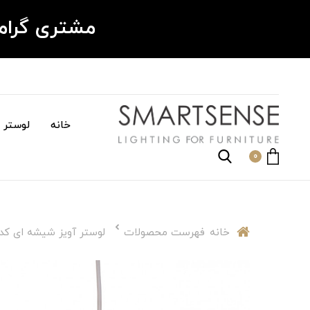
مشتری گرا
خانه
لوستر م
0
خانه
فهرست محصولات
لوستر آویز شیشه ای کدGL009