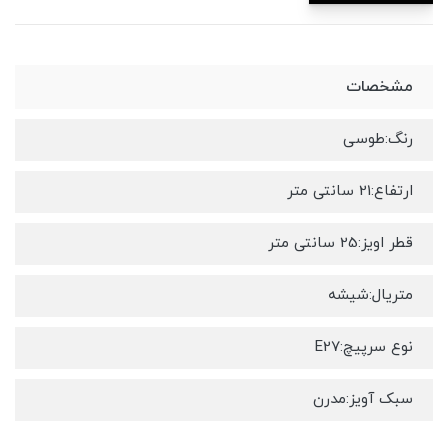
مشخصات
رنگ:طوسی
ارتفاع:21 سانتی متر
قطر اویز:25 سانتی متر
متریال:شیشه
نوع سرپیچ:E27
سبک آویز:مدرن