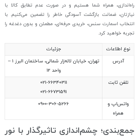
راه‌اندازی، همراه شما هستیم و در صورت عدم تطابق کالا با
نیازتان، ضمانت بازگشت آسودگی خاطر را تضمین می‌کنیم. با
انتخاب اسمارت سنس، خریدی حرفه‌ای، مطمئن و بدون دغدغه را
تجربه خواهید کرد.
نوع اطلاعات
جزئیات
آدرس
تهران، خیابان لاله‌زار شمالی، ساختمان البرز 1 –
واحد 12
تلفن ثابت
021-66340311
021-66731591
واتس‌اپ و
0900-306-5266
همراه
جمع‌بندی؛ چشم‌اندازی تاثیرگذار با نور