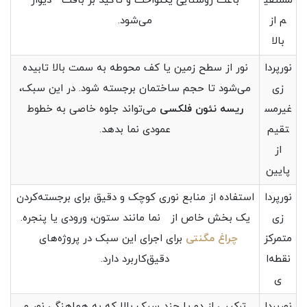
مستقی
باعث روشنایی یکنواخت و تأکید بر بافت دیوار
م از
می‌شود.
بالا
نورپردا
نور از سطح زمین یا کف محوطه به سمت بالا تابیده
زی
می‌شود تا حجم ساختمان برجسته شود. در این سبک،
غیرمس
ريسه نئون فلکسی
می‌تواند جلوه خاصی به خطوط
تقیم
عمودی نما بدهد.
از
پایین
نورپردا
استفاده از منابع نوری کوچک و دقیق برای برجسته‌کردن
زی
یک بخش خاص از نما مانند ستون، ورودی یا پنجره.
متمرکز
چراغ مگنتی
برای اجرای این سبک در پروژه‌های
نقطه‌ا
دقیق‌کاربرد دارد.
ی
نورپردا
ترکیبی از دو یا چند سبک بالا که به هماهنگی نور و