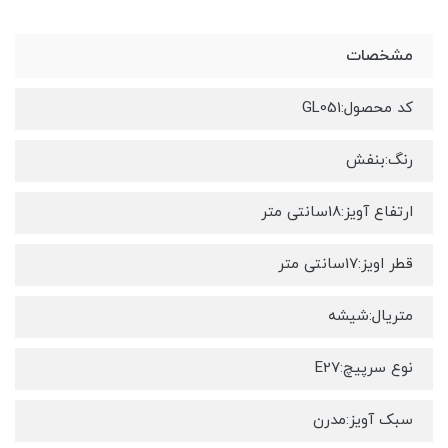
مشخصات
کد محصول:GL051
رنگ:بنفش
ارتفاع آویز:18سانتی متر
قطر اویز:17سانتی متر
متریال:شیشه
نوع سرپیچ:E27
سبک آویز:مدرن