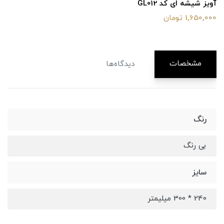
آویز شیشه ای کد GL012
1,650,000 تومان
مشخصات
دیدگاه‌ها
رنگ
بی رنگ
سایز
240 * 300 میلیمتر