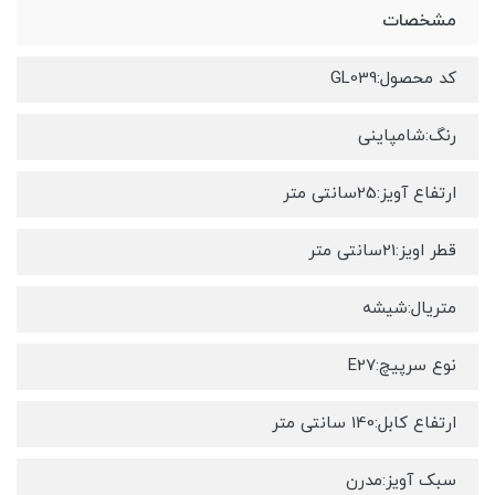
مشخصات
کد محصول:GL039
رنگ:شامپاینی
ارتفاع آویز:25سانتی متر
قطر اویز:21سانتی متر
متریال:شیشه
نوع سرپیچ:E27
ارتفاع کابل:140 سانتی متر
سبک آویز:مدرن