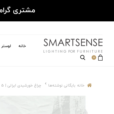
مشتری گرا
خانه
لوستر م
0
خانه
بایگانی نوشته‌ها
چراغ خورشیدی ایرانی | 5 تا از بهترين برندهای چراغ خورشيدى [+عکس]