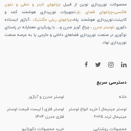
محصولات نورپردازی نوین از قبیل
چراغهای لاینر و خطی و نئون
فلکسی
،
چراغهای فضای باز
،تجهیزات نورپردازی هوشمند کمد و
کابینت،نورپردازی هوشمند پله،
چراغهای ریلی مگنتیک
،آباژور ایستاده
دکوری ،
لوستر مدرن
، چراغ آویز مدرن و... با رویکردی معمارانه در راستای
نوآوری در صنعت نورپردازی فضاهای داخلی و خارجی پا به عرصه صنعت
نورپردازی نهاد.
دسترسی سریع
خانه
لوستر مدرن و آباژور
لوستر مینیمال | خرید انواع لوستر
لوستر فلزی | لیست قیمت لوستر
مینیمال ترند 2025
فلزی مدرن 1404
محصولات روشنایی
خرید محصولات دکوراتیو