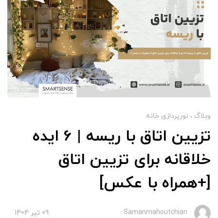
وبلاگ
نورپردازی خانه
تزیین اتاق با ریسه | 6 ایده
خلاقانه برای تزیین اتاق
[+همراه با عکس]
Samanmahoutchian
09 تير 1404