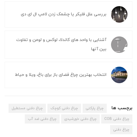
بررسی علل فلیکر یا چشمک زدن لامپ ال ای دی
آشنایی با واحد های کاندلا، لوکس و لومن و تفاوت
بین آنها
انتخاب بهترین چراغ فضای باز برای باغ، ویلا و حیاط
برچسب ها
چراغ پارکتی
چراغ دفنی کوچک
چراغ دفنی مستطیل
چراغ دفنی COB
چراغ دفنی خورشیدی
چراغ دفنی ضد آب
چراغ دفنی