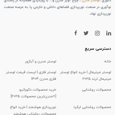
دکوری ،
لوستر مدرن
، چراغ آویز مدرن و... با رویکردی معمارانه در راستای
نوآوری در صنعت نورپردازی فضاهای داخلی و خارجی پا به عرصه صنعت
نورپردازی نهاد.
دسترسی سریع
خانه
لوستر مدرن و آباژور
لوستر مینیمال | خرید انواع لوستر
لوستر فلزی | لیست قیمت لوستر
مینیمال ترند 2025
فلزی مدرن 1404
محصولات روشنایی
خرید محصولات دکوراتیو
[+مدرن‌ترین محصولات 2025]
محصولات روشنایی ایکیا
نورپردازی هوشمند | خرید انواع
محصولات روشنایی هوشمند