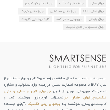
چراغ دفنی
چراغ دفنی ضد آب
چراغ دفنی خورشیدی
چراغ دفنی COB
چراغ دفنی مستطیل
چراغ دفنی کوچک
چراغ پارکتی
نورپردازی داخل کمد
کلید روشنایی کابینت
چراغ سنسور دار داخل کابینت
مجموعه ما با حدود 40 سال سابقه در زمینه روشنایی و برق ساختمان از
سال 1387 با مجموعه اسمارت سنس در زمینه واردات،تولید و مشاوره
محصولات نورپردازی نوین از قبیل
چراغهای لاینر و خطی و نئون
فلکسی
،
چراغهای فضای باز
،تجهیزات نورپردازی هوشمند کمد و
کابینت،نورپردازی هوشمند پله،
چراغهای ریلی مگنتیک
،آباژور ایستاده