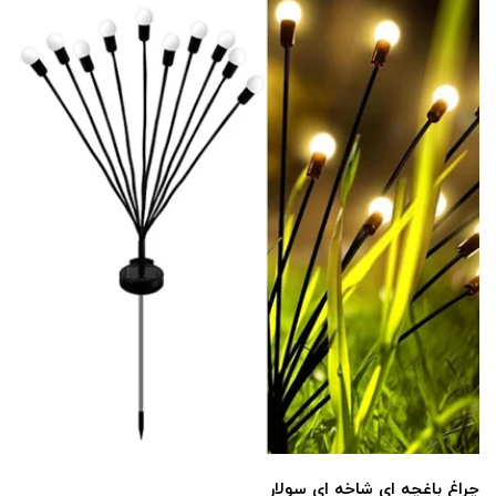
چراغ باغچه ای شاخه ای سولار