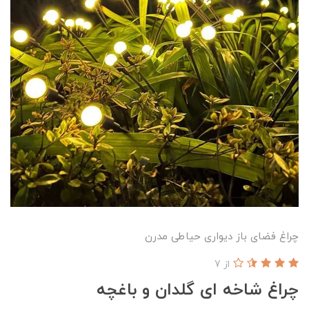
چراغ فضای باز دیواری حیاطی مدرن
از 7
چراغ شاخه ای گلدان و باغچه