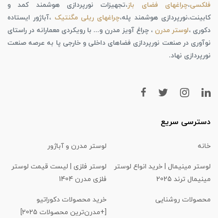
فلکسی
،
چراغهای فضای باز
،تجهیزات نورپردازی هوشمند کمد و
کابینت،نورپردازی هوشمند پله،
چراغهای ریلی مگنتیک
،آباژور ایستاده
دکوری ،
لوستر مدرن
، چراغ آویز مدرن و... با رویکردی معمارانه در راستای
نوآوری در صنعت نورپردازی فضاهای داخلی و خارجی پا به عرصه صنعت
نورپردازی نهاد.
دسترسی سریع
خانه
لوستر مدرن و آباژور
لوستر مینیمال | خرید انواع لوستر
لوستر فلزی | لیست قیمت لوستر
مینیمال ترند 2025
فلزی مدرن 1404
محصولات روشنایی
خرید محصولات دکوراتیو
[+مدرن‌ترین محصولات 2025]