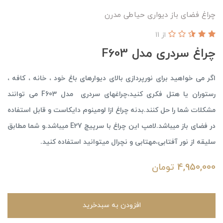
چراغ فضای باز دیواری حیاطی مدرن
از 11
چراغ سردری مدل F603
اگر می خواهید برای نورپردازی بالای دیوارهای باغ خود ، خانه ، کافه ،
رستوران یا هتل فکری کنید،چراغهای سردری مدل F603 می توانند
مشکلات شما را حل کنند.بدنه چراغ ازا لومینوم دایکاست و قابل استفاده
در فضای باز میباشد.لامپ این چراغ با سرپیچ E27 میباشد.و شما مطابق
سلیقه از نور آفتابی،مهتابی و نچرال میتوانید استفاده کنید.
4,950,000
تومان
افزودن به سبدخرید