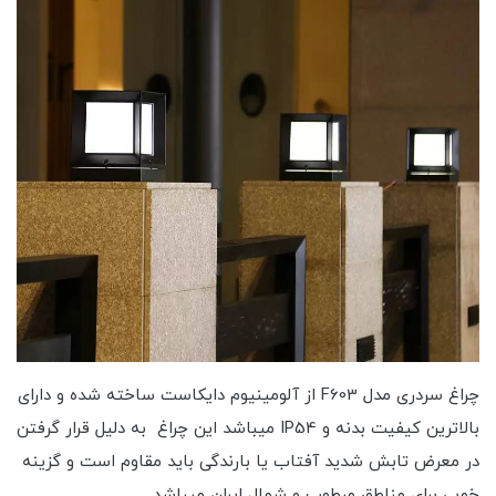
چراغ سردری مدل F603 از آلومینیوم دایکاست ساخته شده و دارای
بالاترین کیفیت بدنه و IP54 میباشد این چراغ به دلیل قرار گرفتن
در معرض تابش شدید آفتاب یا بارندگی باید مقاوم است و گزینه
خوبی برای مناطق مرطوب و شمال ایران میباشد