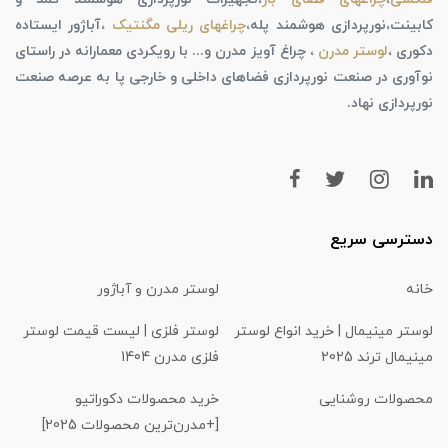
کابینت،نورپردازی هوشمند پله،
چراغهای ریلی مگنتیک
،آباژور ایستاده
دکوری ،
لوستر مدرن
، چراغ آویز مدرن و... با رویکردی معمارانه در راستای
نوآوری در صنعت نورپردازی فضاهای داخلی و خارجی پا به عرصه صنعت
نورپردازی نهاد.
دسترسی سریع
خانه
لوستر مدرن و آباژور
لوستر مینیمال | خرید انواع لوستر
لوستر فلزی | لیست قیمت لوستر
مینیمال ترند 2025
فلزی مدرن 1404
محصولات روشنایی
خرید محصولات دکوراتیو
[+مدرن‌ترین محصولات 2025]