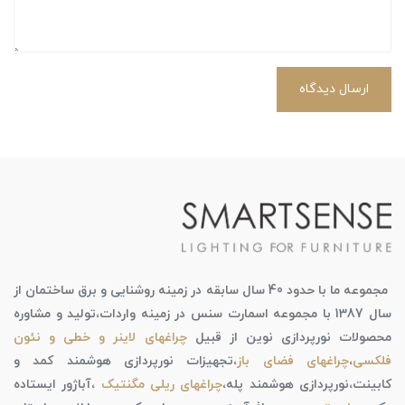
ارسال دیدگاه
مجموعه ما با حدود 40 سال سابقه در زمینه روشنایی و برق ساختمان از
سال 1387 با مجموعه اسمارت سنس در زمینه واردات،تولید و مشاوره
محصولات نورپردازی نوین از قبیل
چراغهای لاینر و خطی و نئون
فلکسی
،
چراغهای فضای باز
،تجهیزات نورپردازی هوشمند کمد و
کابینت،نورپردازی هوشمند پله،
چراغهای ریلی مگنتیک
،آباژور ایستاده