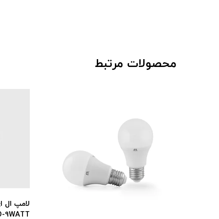
محصولات مرتبط
لامپ ال ای دی 9 وات شعاع پارس 
A60-ECO-9WATT پایه E27