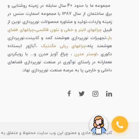
مجموعه ما با حدود 40 سال سابقه در زمینه روشنایی و
برق ساختمان از سال 1387 با مجموعه اسمارت سنس در
زمینه واردات،تولید و مشاوره محصولات نورپردازی نوین از
قبیل
چراغهای لاینر و خطی و نئون فلکسی
،
چراغهای فضای
باز
،تجهیزات نورپردازی هوشمند کمد و کابینت،نورپردازی
هوشمند پله،
چراغهای ریلی مگنتیک
،آباژور ایستاده
دکوری ،
لوستر مدرن
، چراغ آویز مدرن و... با رویکردی
معمارانه در راستای نوآوری در صنعت نورپردازی فضاهای
داخلی و خارجی پا به عرصه صنعت نورپردازی نهاد.
کلیه حقوق مادی و معنوی این وب سایت محفوظ و متعلق به ف