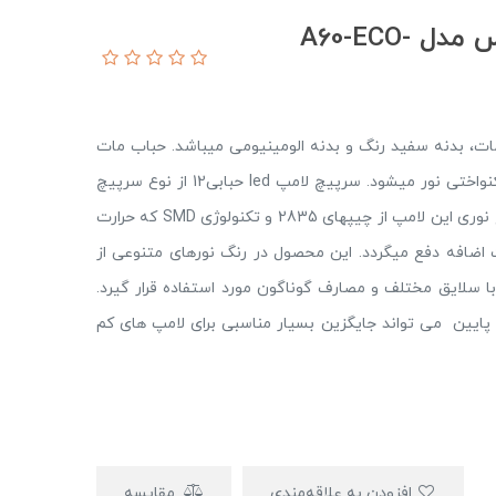
لامپ ال ای دی 6 وات شعاع پارس مدل A60-ECO-
س دارای حباب مات، بدنه سفید رنگ و بدنه الومینیومی میباشد. حباب مات
این گونه لامپها نقش دیفیوزر دارد و باعث پخش و یکنواختی نور میشود. سرپیچ لامپ led حبابی12 از نوع سرپیچ
E27 بوده و در همه مکان ها قابل نصب می باشد.منبع نوری این لامپ از چیپهای 2835 و تکنولوژی SMD که حرارت
ت اضافه دفع میگردد. این محصول در رنگ نورهای متنوعی از
با سلایق مختلف و مصارف گوناگون مورد استفاده قرار گیرد.
 بسیار پایین می تواند جایگزین بسیار مناسبی برای لامپ های کم
افزودن به علاقه‌مندی
مقایسه