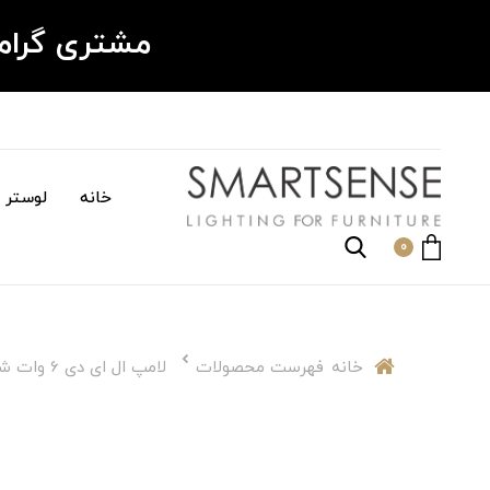
مشتری گرا
خانه
لوستر م
0
خانه
فهرست محصولات
لامپ ال ای دی 6 وات شعاع پارس مدل A60-ECO-6WATT پایه E27