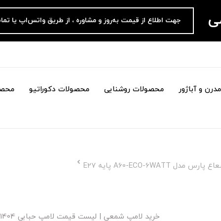
می
جهت اطلاع از قیمت به‌روز و مشاوره ، از طریق واتس‌اپ یا تما
درن و آباژور
محصولات روشنایی
محصولات دکوراتیو
محصو
خرید لامپ شمعی | لیست قیمت لامپ حبابی 1404