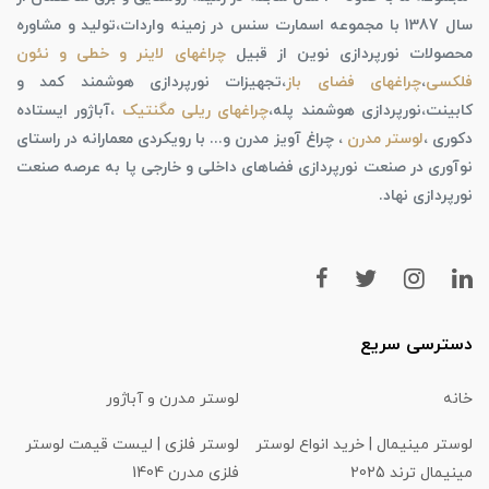
سال 1387 با مجموعه اسمارت سنس در زمینه واردات،تولید و مشاوره
محصولات نورپردازی نوین از قبیل
چراغهای لاینر و خطی و نئون
فلکسی
،
چراغهای فضای باز
،تجهیزات نورپردازی هوشمند کمد و
کابینت،نورپردازی هوشمند پله،
چراغهای ریلی مگنتیک
،آباژور ایستاده
دکوری ،
لوستر مدرن
، چراغ آویز مدرن و... با رویکردی معمارانه در راستای
نوآوری در صنعت نورپردازی فضاهای داخلی و خارجی پا به عرصه صنعت
نورپردازی نهاد.
دسترسی سریع
خانه
لوستر مدرن و آباژور
لوستر مینیمال | خرید انواع لوستر
لوستر فلزی | لیست قیمت لوستر
مینیمال ترند 2025
فلزی مدرن 1404