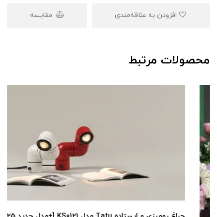
افزودن به علاقه‌مندی
مقایسه
محصولات مرتبط
چراغ رومیزی و ایستاده Tatu مدل KS0121 [+مدل جدید 2025]