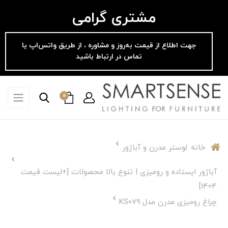
مشتری گرامی
جهت اطلاع از قیمت به‌روز و مشاوره ، از طریق واتس‌اپ یا
تماس در ارتباط باشید
0
خانه
لوستر مدرن و آباژور
آباژور ایستاده و رومیزی | تنوع بالا محصولات [+لیست قیمت
1404]
چراغ رومیزی مدرن مدل KS079