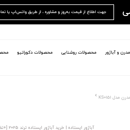
می
جهت اطلاع از قیمت به‌روز و مشاوره ، از طریق واتس‌اپ یا تما
درن و آباژور
محصولات روشنایی
محصولات دکوراتیو
محصو
 مدل KS0151
آباژور ایستاده | خرید آباژور ایستاده ترند 2025 [+تضمین کیفیت]