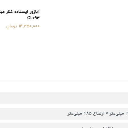
آباژور ایستاده کنار مبلی مدرن م
GL093
14,350,000 تومان