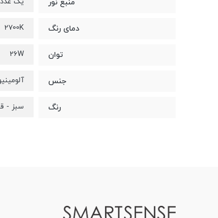
یک عدد سرپیچ 7
منبع نور
2700K
دمای رنگ
26W
توان
آلومینی
جنس
سبز - ق
رنگ