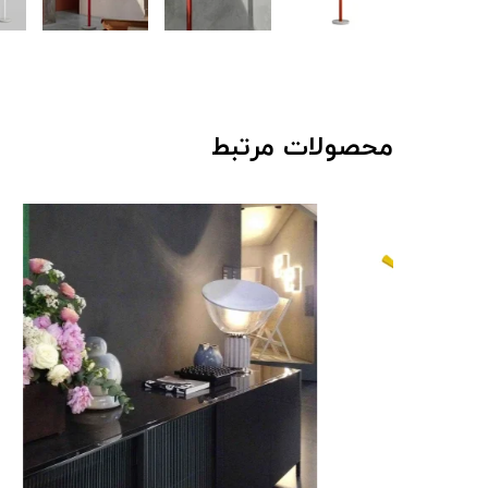
محصولات مرتبط
[+مدل جدید 25
23,940,000 توم