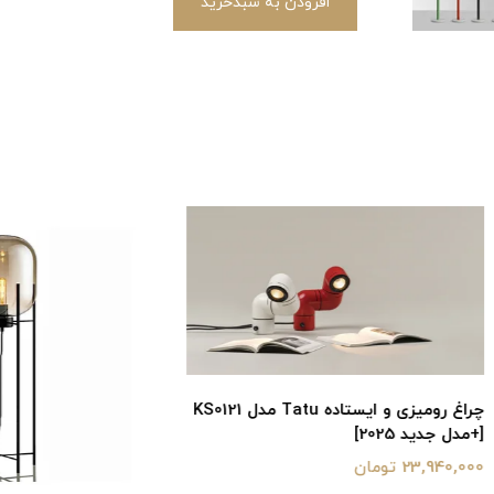
افزودن به سبدخرید
چراغ رومیزی و ایستاده Tatu مدل KS0121
20]
ان