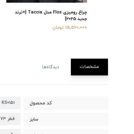
ا KS0134
چراغ رومیزی Flos مدل Taccia [+ترند
جدید 2025]
15,560,000 تومان
مشخصات
دیدگاه‌ها
KS0151
کد محصول
قطر ۳۷۳ میلی‌متر × ارتفاع ۴۸۵ میلی‌متر
سایز