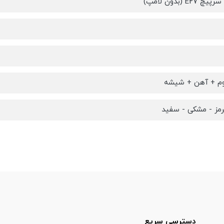
E2 (بدون لامپ)
وم + آهن + شیشه
رمز - مشکی - سفید
دسترسی سریع