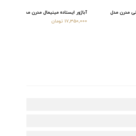
دل
آباژور ایستاده مینیمال مدرن مدل KS0151
[+کیفیت 
17,350,000 تومان
22,630,000 تو