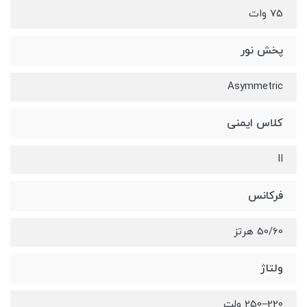
75 وات
پخش نور
Asymmetric
کلاس ایمنی
II
فرکانس
50/60 هرتز
ولتاژ
220–250 ولت