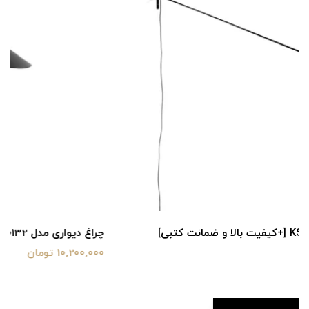
چراغ دیواری مدل KS0132 [+کیفیت بالا و ضمانت کتبی]
10,200,000 تومان