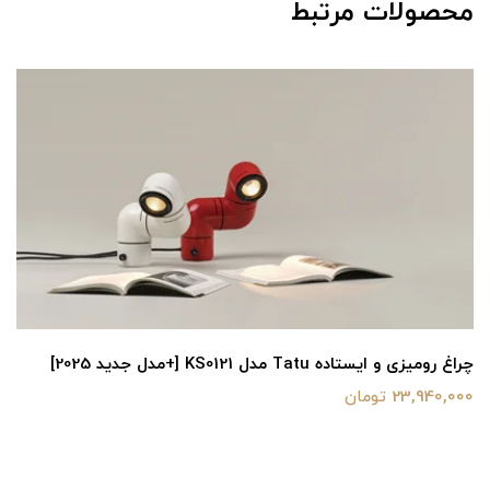
محصولات مرتبط
چراغ رومیزی و ایستاده Tatu مدل KS0121 [+مدل جدید 2025]
23,940,000 تومان