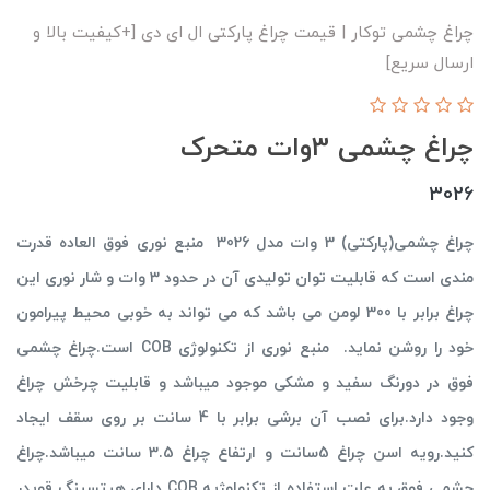
چراغ چشمی توکار | قیمت چراغ پارکتی ال ای دی [+کیفیت بالا و
ارسال سریع]
چراغ چشمی 3وات متحرک
3026
چراغ چشمی(پارکتی) 3 وات مدل 3026 منبع نوری فوق العاده قدرت
مندی است که قابلیت توان تولیدی آن در حدود 3 وات و شار نوری این
چراغ برابر با 300 لومن می باشد که می تواند به خوبی محیط پیرامون
خود را روشن نماید. منبع نوری از تکنولوژی COB است.چراغ چشمی
فوق در دورنگ سفید و مشکی موجود میباشد و قابلیت چرخش چراغ
وجود دارد.برای نصب آن برشی برابر با 4 سانت بر روی سقف ایجاد
کنید.رویه اسن چراغ 5سانت و ارتفاع چراغ 3.5 سانت میباشد.چراغ
چشمی فوق به علت استفاده از تکنولوژیه COB دارای هیتسینگ قویدر