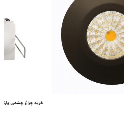
خرید چراغ چشمی پارکتی 3 وات [+گارانتی و کیفیت بالا]