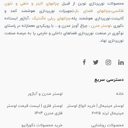
محصولات نورپردازی نوین از قبیل
چراغهای لاینر و خطی و نئون
فلکسی
،
چراغهای فضای باز
،تجهیزات نورپردازی هوشمند کمد و
کابینت،نورپردازی هوشمند پله،
چراغهای ریلی مگنتیک
،آباژور ایستاده
دکوری ،
لوستر مدرن
، چراغ آویز مدرن و... با رویکردی معمارانه در راستای
نوآوری در صنعت نورپردازی فضاهای داخلی و خارجی پا به عرصه صنعت
نورپردازی نهاد.
دسترسی سریع
خانه
لوستر مدرن و آباژور
لوستر مینیمال | خرید انواع لوستر
لوستر فلزی | لیست قیمت لوستر
مینیمال ترند 2025
فلزی مدرن 1404
محصولات روشنایی
خرید محصولات دکوراتیو