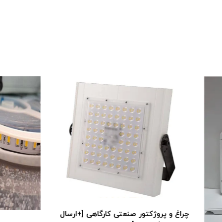
وژکتور صنعتی کارگاهی [+ارسال