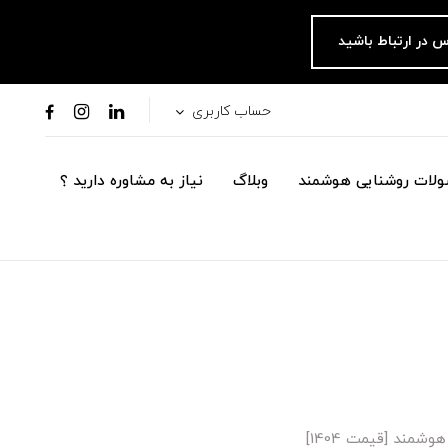
س در ارتباط باشید
حساب کاربری
لات روشنایی هوشمند
وبلاگ
نیاز به مشاوره دارید ؟
مند [قیمت 1404]