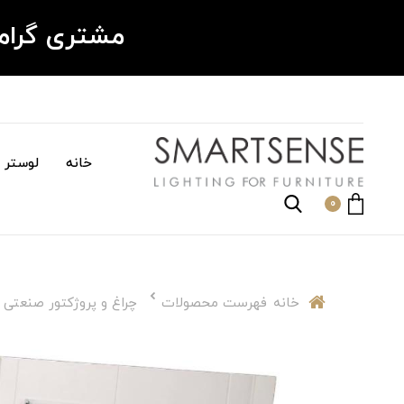
مشتری گرا
خانه
لوستر م
0
خانه
فهرست محصولات
چراغ و پروژکتور صنعتی ک