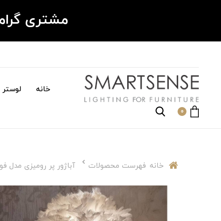
مشتری گرا
خانه
لوستر م
0
خانه
فهرست محصولات
آباژور پر رومیزی مدل ف