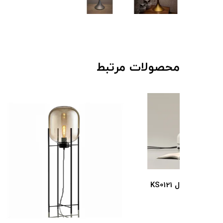
محصولات مرتبط
چراغ رومیزی و ایستاده Tatu مدل KS0121