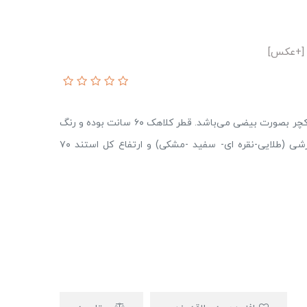
کلاهک ساخته شده این آباژور از پر قو می‌باشد و استراکچر بصورت بیضی می‌باشد. قطر کلاهک ۶۰ سانت بود‌‌ه و رنگ
کلاهک متنوع بسته به سفارش‌‌ است. رنگ پایه سفارشی (طلایی-نقره ای- سفید -مشکی)‌‌ و ارتفاع کل استند ۷۰