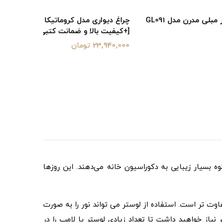
GL0
چراغ دیواری مدل کروماتیکا KS0134
[+کیفیت بالا و ضمانت کتبی]
جدید 2025]
23,940,000 تومان
15,560,000 تو
لوه بسیار زیبایی به دکوراسیون خانه می‌دهند. این روزها
اوت تر است. استفاده از لوستر می تواند نور را به صورت
یاز خواهید داشت تا تعداد زیادی لوستر یا لامپ را در