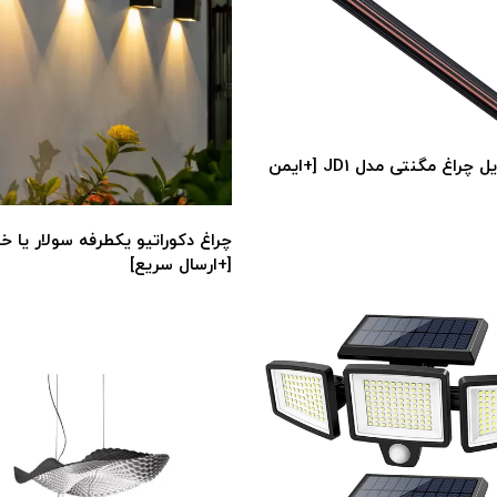
سیستم ریل چراغ مگنتی مدل JD1 [+ایمن
چراغ دکوراتیو یکطرفه سولار یا 
[+ارسال سریع]