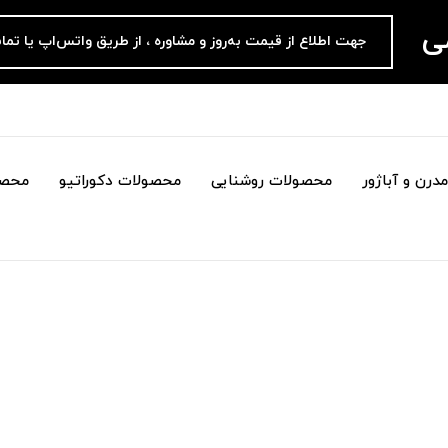
می
جهت اطلاع از قیمت به‌روز و مشاوره ، از طریق واتس‌اپ یا تما
درن و آباژور
محصولات روشنایی
محصولات دکوراتیو
محصو