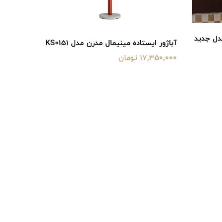
رن مدل KS0156 [+مدل جدید
آباژور ایستاده مینیمال مدرن مدل KS0151
17,350,000 تومان