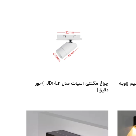
یم زاویه
چراغ مگنتی اسپات مدل JD1-L2 [+نور
دقیق]