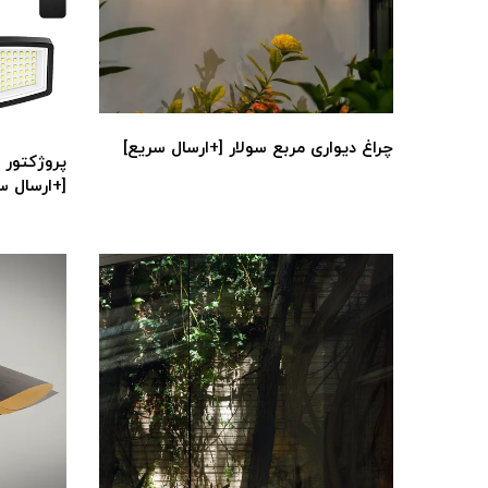
چراغ دیواری مربع سولار [+ارسال سریع]
پروژکتور 
[+ارسال س