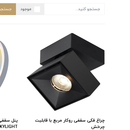
موجود
جستجو
چراغ فکی سقفی روکار مربع با قابلیت
پنل سقفی 
چرخش
KYLIGHT