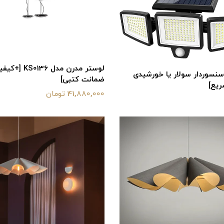
لوستر مدرن مدل 136
سنسوردار سولار یا خورشیدی
ضمانت کتبی]
ریع]
41,880,000 تومان