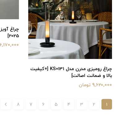
2025]
16,170,000 توما
چراغ رومیزی مدرن مدل KS0131 [+کیفیت
بالا و ضمانت اصالت]
9,620,000 تومان
8
7
6
5
4
3
2
1