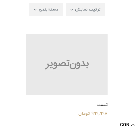
ترتیب نمایش
دسته‌بندی
تست
999,998 تومان
چراغ تلسکوپی سقفی توکار اسپات COB