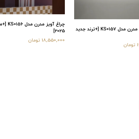
چراغ آویز مد
چراغ آویز مدرن مدل KS0157 [+ترند جدید
2025]
18,550,000 تومان
ن