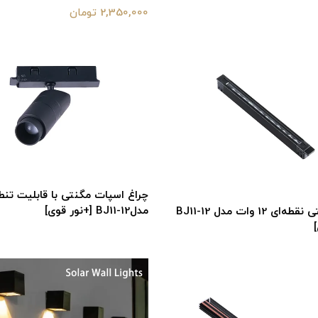
2,350,000 تومان
چراغ اسپات مگنتی با قابلیت تنط
مدلBJ11-12 [+نور قوی]
چراغ مگنتی نقطه‌ای 12 وات مدل BJ11-12