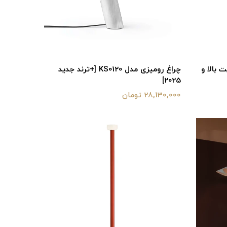
KS0 [+کیفیت بالا و
چراغ رومیزی مدل KS0120 [+ترند جدید
2025]
28,130,000 تومان