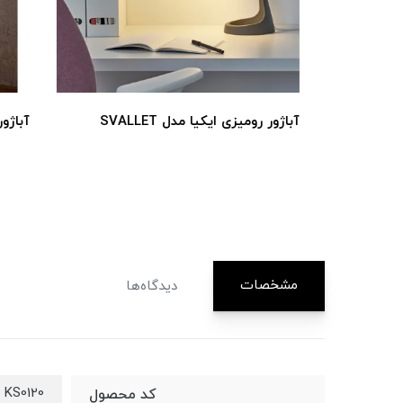
آباژور رومیزی ایکیا مدل SVALLET
آباژور پر
مشخصات
دیدگاه‌ها
KS0120
کد محصول