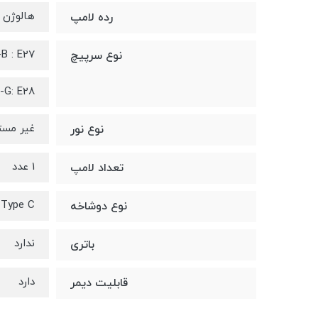
هالوژن
رده لامپ
B : E27
نوع سرپیچ
-G: E28
غیر مست
نوع نور
1 عدد
تعداد لامپ
Type C
نوع دوشاخه
ندارد
باتری
دارد
قابلیت دیمر