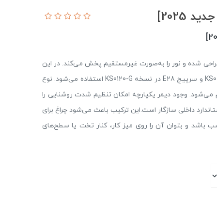
زی و پایه مرمر طراحی شده و نور را به‌صورت غیرمستقیم پخش می‌کند. در این
مدل از یک لامپ هالوژن با سرپیچ E27 در نسخه KS0120-B و سرپیچ E28 در نسخه KS0120-G استفاده می‌شود. نوع
 می‌شود. وجود دیمر یکپارچه امکان تنظیم شدت روشنایی را
یز با اغلب پریزهای استاندارد داخلی سازگار است.این ترکیب باعث می‌شود چراغ برای
سب باشد و بتوان آن را روی میز کار، کنار تخت یا سطح‌های