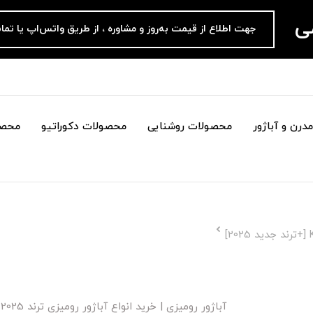
می
جهت اطلاع از قیمت به‌روز و مشاوره ، از طریق واتس‌اپ یا تما
درن و آباژور
محصولات روشنایی
محصولات دکوراتیو
محصو
آباژور رومیزی | خرید انواع آباژور رومیزی ترند 2025 [+عکس]