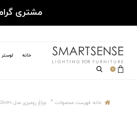
مشتری گرا
خانه
لوستر م
0
خانه
فهرست محصولات
چراغ رومیزی مدل KS0120 [+ترند جدید 2025]