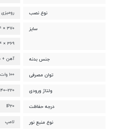
رومیزی
نوع نصب
۴ × ۳۷۰
سایز
۴ × ۳۶۹
آهن + ش
جنس بدنه
100 وات
توان مصرفی
220–240 ولت
ولتاژ ورودی
IP20
درجه حفاظت
لامپ
نوع منبع نور