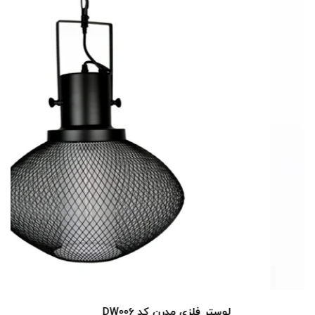
لوستر فلزی مدرن کد DW006