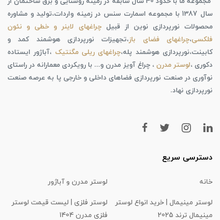
مجموعه ما با حدود 40 سال سابقه در زمینه روشنایی و برق ساختمان از
سال 1387 با مجموعه اسمارت سنس در زمینه واردات،تولید و مشاوره
محصولات نورپردازی نوین از قبیل
چراغهای لاینر و خطی و نئون
فلکسی
،
چراغهای فضای باز
،تجهیزات نورپردازی هوشمند کمد و
کابینت،نورپردازی هوشمند پله،
چراغهای ریلی مگنتیک
،آباژور ایستاده
دکوری ،
لوستر مدرن
، چراغ آویز مدرن و... با رویکردی معمارانه در راستای
نوآوری در صنعت نورپردازی فضاهای داخلی و خارجی پا به عرصه صنعت
نورپردازی نهاد.
دسترسی سریع
خانه
لوستر مدرن و آباژور
لوستر مینیمال | خرید انواع لوستر
لوستر فلزی | لیست قیمت لوستر
مینیمال ترند 2025
فلزی مدرن 1404