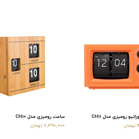
ی مدل CH10
ساعت رومیزی مدل CH09
ن
6,790,000 تومان