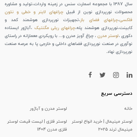
سال 1387 با مجموعه اسمارت سنس در زمینه واردات،تولید و مشاوره
محصولات نورپردازی نوین از قبیل
چراغهای لاینر و خطی و نئون
فلکسی
،
چراغهای فضای باز
،تجهیزات نورپردازی هوشمند کمد و
کابینت،نورپردازی هوشمند پله،
چراغهای ریلی مگنتیک
،آباژور ایستاده
دکوری ،
لوستر مدرن
، چراغ آویز مدرن و... با رویکردی معمارانه در راستای
نوآوری در صنعت نورپردازی فضاهای داخلی و خارجی پا به عرصه صنعت
نورپردازی نهاد.
دسترسی سریع
خانه
لوستر مدرن و آباژور
لوستر مینیمال | خرید انواع لوستر
لوستر فلزی | لیست قیمت لوستر
مینیمال ترند 2025
فلزی مدرن 1404