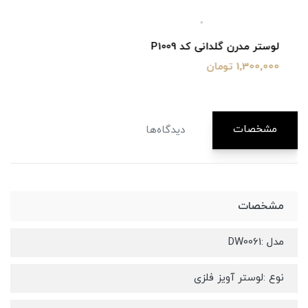
لوستر مدرن گلدانی کد P1009
1,300,000 تومان
مشخصات
دیدگاه‌ها
مشخصات
مدل :DW0061
نوع :لوستر آویز فلزی