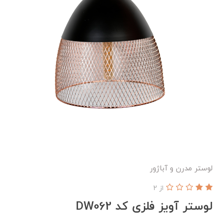
لوستر مدرن و آباژور
از 2
لوستر آویز فلزی کد DW062