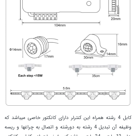
کابل 4 رشته همراه این کنترلر دارای کانکتور خاصی میباشد که
وظیفه آن تبدیل 4 رشته به دورشته و اتصال به چراغها و ریسه