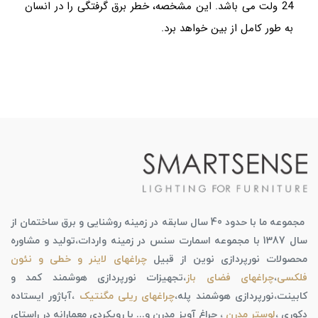
24 ولت می باشد. این مشخصه، خطر برق گرفتگی را در انسان
به طور کامل از بین خواهد برد.
مجموعه ما با حدود 40 سال سابقه در زمینه روشنایی و برق ساختمان از
سال 1387 با مجموعه اسمارت سنس در زمینه واردات،تولید و مشاوره
محصولات نورپردازی نوین از قبیل
چراغهای لاینر و خطی و نئون
فلکسی
،
چراغهای فضای باز
،تجهیزات نورپردازی هوشمند کمد و
کابینت،نورپردازی هوشمند پله،
چراغهای ریلی مگنتیک
،آباژور ایستاده
دکوری ،
لوستر مدرن
، چراغ آویز مدرن و... با رویکردی معمارانه در راستای