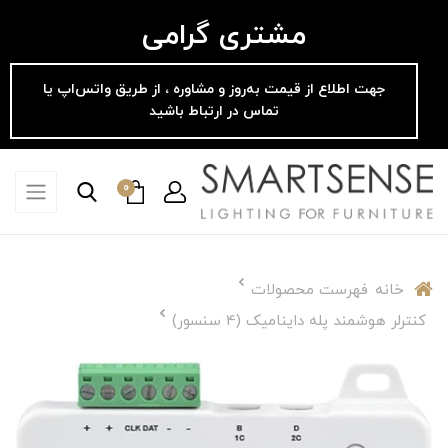
مشتری گرامی
جهت اطلاع از قیمت به‌روز و مشاوره ، از طریق واتس‌اپ یا
تماس در ارتباط باشید
0
خانه
فهرست محصولات
کنترلر هوشمند پله داینامیک (4 سنسور)