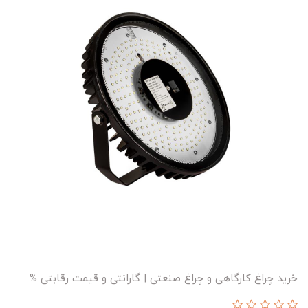
خرید چراغ کارگاهی و چراغ صنعتی | گارانتی و قیمت رقابتی %