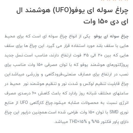
چراغ سوله ای یوفو(UFO) هوشمند ال
ای دی 150 وات
چراغ سوله ای یوفو
یکی از انواع چراغ سوله ای است که برای محیط
هایی با سقف بلند مورد استفاده قرار می گیرد. این چراغ ها برای سقف
هایی که بین ۲۰ الی ۴۵ فوت ارتفاع دارند، مناسب است.نسل جدید
پروژکتورهای هوشمند یوفو که با توان مصرفی 150 وات مناسب برای
نصب در ارتفاع برای مصارف صنعتی،فرودگاهی و وزرشی میباشد.این
چراغ قابلیت تنظیم لوکس و شدت نور و تنظیم هوشمند نور محیط در
ساعتهای مختلف شبانه روز رادارد که باعث کاهش 60 درصدی مصرف
انرژی نسبت به محصولات مشابه میشود.چراغ کارگاهی UFO از منابع
نوری SMD با توان 150 وات طراحی شده است.همچنین درایور این چراغ
دارای پاور فکتور 95% و THD<15% میباشد.