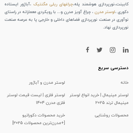
کابینت،نورپردازی هوشمند پله،
چراغهای ریلی مگنتیک
،آباژور ایستاده
دکوری ،
لوستر مدرن
، چراغ آویز مدرن و... با رویکردی معمارانه در راستای
نوآوری در صنعت نورپردازی فضاهای داخلی و خارجی پا به عرصه صنعت
نورپردازی نهاد.
دسترسی سریع
خانه
لوستر مدرن و آباژور
لوستر مینیمال | خرید انواع لوستر
لوستر فلزی | لیست قیمت لوستر
مینیمال ترند 2025
فلزی مدرن 1404
محصولات روشنایی
خرید محصولات دکوراتیو
[+مدرن‌ترین محصولات 2025]