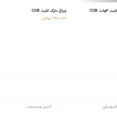
ایت COB
چراغ سقفی توکار 35وات COB مربع