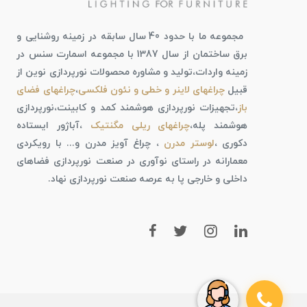
مجموعه ما با حدود 40 سال سابقه در زمینه روشنایی و
برق ساختمان از سال 1387 با مجموعه اسمارت سنس در
زمینه واردات،تولید و مشاوره محصولات نورپردازی نوین از
قبیل
چراغهای لاینر و خطی و نئون فلکسی
،
چراغهای فضای
باز
،تجهیزات نورپردازی هوشمند کمد و کابینت،نورپردازی
هوشمند پله،
چراغهای ریلی مگنتیک
،آباژور ایستاده
دکوری ،
لوستر مدرن
، چراغ آویز مدرن و... با رویکردی
معمارانه در راستای نوآوری در صنعت نورپردازی فضاهای
داخلی و خارجی پا به عرصه صنعت نورپردازی نهاد.