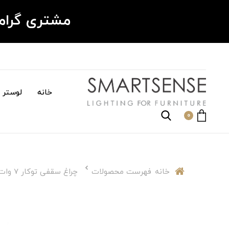
مشتری گرا
خانه
لوستر م
0
خانه
فهرست محصولات
چراغ سقفی توکار 7 وات گرد