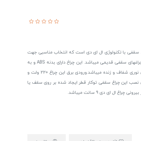
مدل TD-7W یکی از چراغ های سقفی با تکنولوژی ال ای دی است که انتخاب مناسبی جهت
مصارف روشنایی داخلی بوده و قابل جایگزینی با انواع چراغهای سقفی قدیمی میباشد. این چراغ دارای بدنه ABS و به
دلیل استفاده از تکنولوژی SMD و لنز بر روی چراغ دارای نوری شفاف و زنده میباشد.ورودی برق این چراغ 220 ولت و
شد.برای نصب این چراغ سقفی توکار قطر ایجاد شده بر روی سقف یا