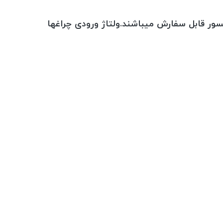
ور قابل سفارش میباشند.ولتاژ ورودی چراغها