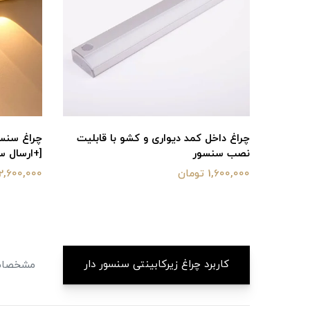
رژ
چراغ داخل کمد دیواری و کشو با قابلیت
چراغ سنسو
نصب سنسور
[+ارسال سر
1,600,000 تومان
2,600,000 تومان
کاربرد چراغ زیرکابینتی سنسور دار
مشخصا