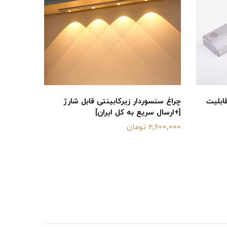
ابلیت
چراغ سنسوردار زیرکابینتی قابل شارژ
چراغ داخل
[+ارسال سریع به کل ایران]
نصب سنس
2,600,000 تومان
1,600,000 تومان