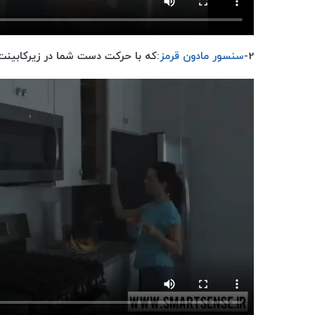
2-
سنسور مادون قرمز
:که با حرکت دست شما در زیرکابین