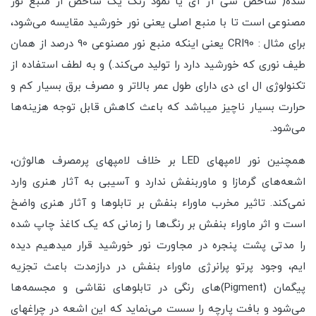
شده( شاخص سی آر آی یا نمود رنگ یک شاخص از منبع نور
مصنوعی است تا با منبع اصلی یعنی نور خورشید مقایسه می‌شود،
برای مثال : CRI90 یعنی اینکه منبع نور مصنوعی 90 درصد از همان
طیف نوری که خورشید دارد را تولید می‌کند.) و به لطف استفاده از
تکنولوژی ال ای دی دارای طول عمر بالاتر و مصرف برق بسیار کم و
حرارت بسیار ناچیز میباشد که باعث کاهش قابل توجه هزینه‌ها
می‌شود.
همچنین نور لامپهای LED بر خلاف لامپهای پرمصرف هالوژن،
اشعه‌های گرمازا و ماوربنفش ندارد و آسیبی به آثار هنری وارد
نمی‌کند. تاثیر مخرب ماوراء بنفش بر تابلوها و آثار هنری واضخ
است و اثر ماوراء بنفش بر رنگ‌ها را زمانی که یک کاغذ چاپ شده
را مدتی پشت پنجره در مجاورت نور خورشید قرار میدهیم دیده
ایم، وجود پرتو پرانرژی ماوراء بنفش در درازمدت باعث تجزیه
پیگمان (Pigment)های رنگی در تابلوهای نقاشی و مجسمه‌ها
می‌شود و بافت پارچه را سست می‌نماید که این اشعه در چراغهای