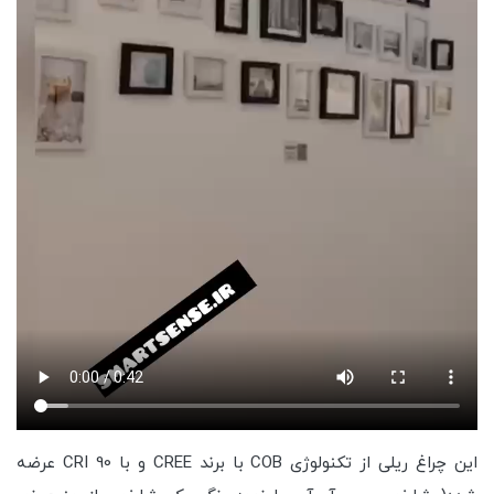
این چراغ ریلی از تکنولوژی COB با برند CREE و با CRI 90 عرضه