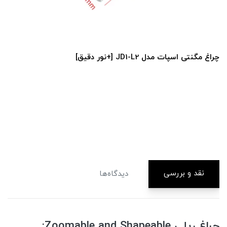
چراغ مگنتی اسپات مدل JD1-L2 [+نور دقیق]
نقد و بررسی
دیدگاه‌ها
چراغ ریلی Zoomable and Shapeable: