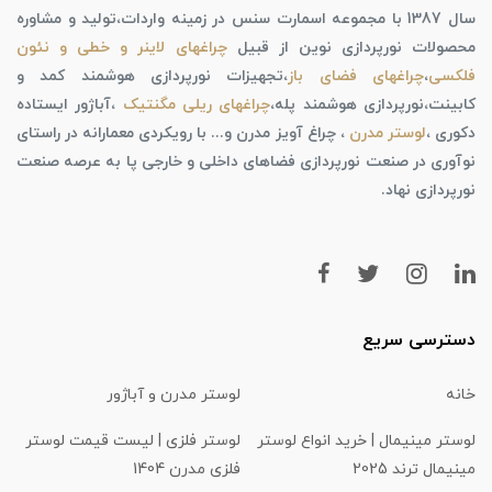
سال 1387 با مجموعه اسمارت سنس در زمینه واردات،تولید و مشاوره
محصولات نورپردازی نوین از قبیل
چراغهای لاینر و خطی و نئون
فلکسی
،
چراغهای فضای باز
،تجهیزات نورپردازی هوشمند کمد و
کابینت،نورپردازی هوشمند پله،
چراغهای ریلی مگنتیک
،آباژور ایستاده
دکوری ،
لوستر مدرن
، چراغ آویز مدرن و... با رویکردی معمارانه در راستای
نوآوری در صنعت نورپردازی فضاهای داخلی و خارجی پا به عرصه صنعت
نورپردازی نهاد.
دسترسی سریع
خانه
لوستر مدرن و آباژور
لوستر مینیمال | خرید انواع لوستر
لوستر فلزی | لیست قیمت لوستر
مینیمال ترند 2025
فلزی مدرن 1404