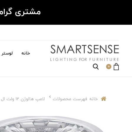
مشتری گرا
خانه
لوستر م
0
خانه
فهرست محصولات
لامپ هالوژن 12 ولت ال ای دی