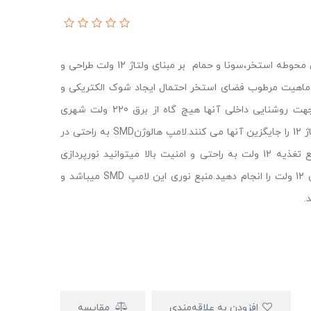
به طور کلی به لحاظ رعایت ایمنی کاربران برای روشنایی محوطه استخر،سونا و حمام بر مبنای ولتاژ 12 ولت طراحی و
ماهیت مرطوب فضای استخر احتمال ایجاد شوک الکتریکی و
آسیب های جانبی بسیار زیاد است. به همین دلیل جهت روشنایی داخلی آنها هیچ گاه از برق 220 ولت شهری
استفاده نمی شود و چراغ های هالوژنی و یا LED با ولتاژ 12 را جایگزین آنها می کنند.لامپ هالوژنSMD به راحتی در
فریم های هالوژن قرار میگیرد و با اتصال آنها به منبع تغذیه 12 ولت به راحتی و امنیت بالا میتوانید نورپردازی
استخر،سونا ،حمام و سیستمهای و پنل های خورشیدی 12 ولت را انجام دهید.منبع نوری این لامپ SMD میباشد و
افزودن به علاقه‌مندی
مقایسه