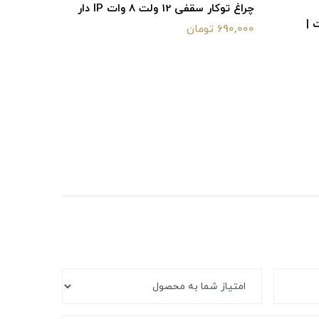
چراغ توکار سقفی 12 ولت 8 وات IP دار
یمردار 7 وات |
لامپ هالوژن 12 ولت
690,000 تومان
210,000 تومان