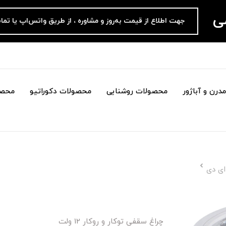
می
جهت اطلاع از قیمت به‌روز و مشاوره ، از طریق واتس‌اپ یا تما
درن و آباژور
محصولات روشنایی
محصولات دکوراتیو
محصو
چراغ سقفی توکار و روکار 12 ولت