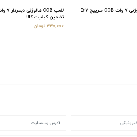
 سرپیچ E27
لامپ COB هالوژنی د
تضمین کیفیت کالا
330,000 تومان