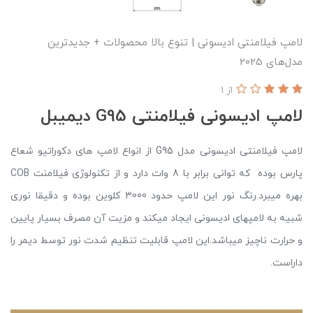
لامپ فیلامنتی ادیسونی | تنوع بالا محصولات + جدیدترین
مدل‌های 2025
از 1
لامپ ادیسونی فیلامنتی G95 دیمیبل
لامپ فیلامنتی ادیسونی مدل G95 از انواع لامپ های دکوراتیو شعاع
پارس بوده که توانی برابر با 8 وات دارد و از تکنولوژی فیلامنت COB
بهره میبرد.رنگ نور این لامپ حدود 3000 کلوین بوده و دقیقا نوری
شبیه به لامپهای ادیسونی ایجاد میکند و مزیت آن مصرف بسیار پایین
و حرارت ناچیز میباشد.این لامپ قابلیت تنظیم شدت نور توسط دیمر را
داراست.