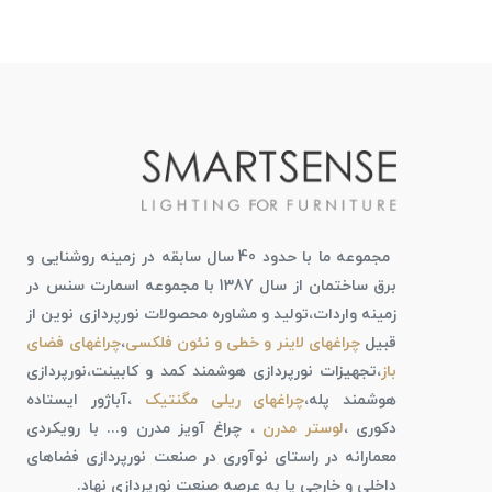
مجموعه ما با حدود 40 سال سابقه در زمینه روشنایی و
برق ساختمان از سال 1387 با مجموعه اسمارت سنس در
زمینه واردات،تولید و مشاوره محصولات نورپردازی نوین از
قبیل
چراغهای لاینر و خطی و نئون فلکسی
،
چراغهای فضای
باز
،تجهیزات نورپردازی هوشمند کمد و کابینت،نورپردازی
هوشمند پله،
چراغهای ریلی مگنتیک
،آباژور ایستاده
دکوری ،
لوستر مدرن
، چراغ آویز مدرن و... با رویکردی
معمارانه در راستای نوآوری در صنعت نورپردازی فضاهای
داخلی و خارجی پا به عرصه صنعت نورپردازی نهاد.